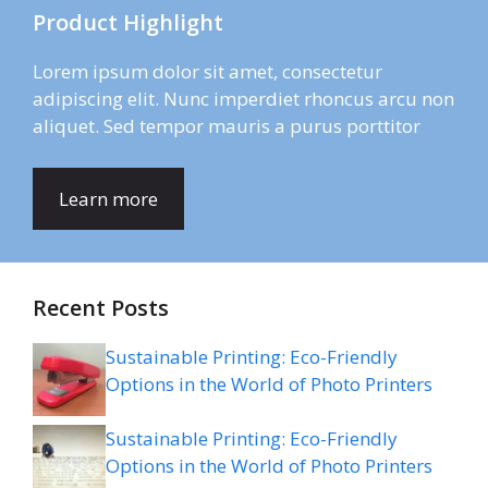
Product Highlight
Lorem ipsum dolor sit amet, consectetur
adipiscing elit. Nunc imperdiet rhoncus arcu non
aliquet. Sed tempor mauris a purus porttitor
Learn more
Recent Posts
Sustainable Printing: Eco-Friendly
Options in the World of Photo Printers
Sustainable Printing: Eco-Friendly
Options in the World of Photo Printers